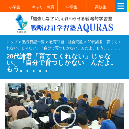
小学生
キャリア教育
中学生
高校生
トップ
>
塾長日記一覧
>
教育問題・社会問題
>
20代諸君「育ててく
れない」じゃない。「自分で育つしかない」んだよ。もう。。。。。
20代諸君「育ててくれない」じゃな
い。「自分で育つしかない」んだよ。
もう。。。。。
動
画
プ
レ
ー
ヤ
ー