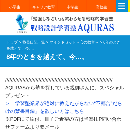
小学生
キャリア教育
中学生
高校生
トップ
>
塾長日記一覧
>
マインドセット～心の教育～
>
8年のとき
を越えて、今…。
8年のときを越えて、今…。
//////////////////////////////////////////////////////////////////////////
AQURASから塾を探している親御さんに、スペシャル
プレゼント
＞「学習塾業界が絶対に教えたがらない“不都合”だら
けの禁書目録」を欲しい方はこちら
※PDFにて添付、冊子ご希望の方は当塾H.P問い合わ
せフォームより要メール