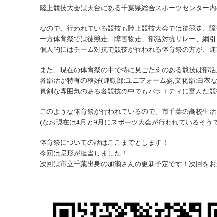
陸上競技大会は天台にある千葉県総合スポーツセンター内
なので、行われている競技も陸上競技大会では徒競走、障
一方体育祭では徒競走、障害物走、部活対抗リレー、綱引
個人的にはチーム対抗で競技が行われる体育祭の方が、運
また、現在の体育祭の中で特に見ごたえのある競技は部活
各部活が特有の格好(運動部:ユニフォーム姿,文化部:白衣
真剣な雰囲気のある各競技の中でもバラエティに富んだ競
このような体育祭が行われているので、市千葉の高校生活
(なお現在は4月と9月にスポーツ大会が行われているそうで
体育祭についての話はここまでとします！
今回は尼形が担当しました！
次回は市立千葉出身の加瀬さんの更新予定です！次回をお
——————–