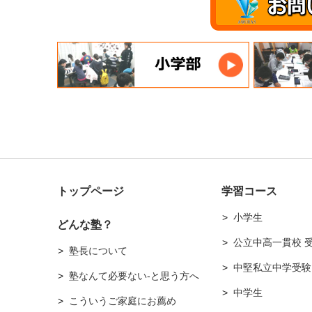
トップページ
学習コース
小学生
どんな塾？
公立中高一貫校 
塾長について
中堅私立中学受験
塾なんて必要ない-と思う方へ
中学生
こういうご家庭にお薦め