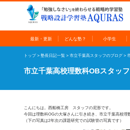
最新・更新
どんな塾？
小学生
トップ
>
塾長日記一覧
>
市立千葉高スタッフのブログ
>
市立千葉高校理数科OBスタッ
こんにちは。西船橋工房 スタッフの尼形です。
今回は理数科OGの大塚さんに引き続き、市立千葉高校理
（下の写真は2年次の課題研究での試験管の写真です）