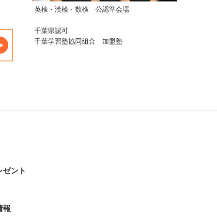
英検・漢検・数検 公認準会場
千葉県認可
千葉学習塾協同組合 加盟塾
レゼント
情報