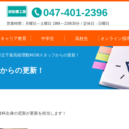
047-401-2396
営業時間：月曜日～土曜日 18時～21時30分 / 定休日：日曜日
キャリア教育
中学生
高校生
オンライン指
市立千葉高校理数科OBスタッフからの更新！
フからの更新！
数科出身の尼形が更新を担当します！