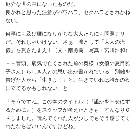
厄介な世の中になったものだ。
良かれと思った注意がパワハラ、セクハラとされかね
ない。
何事にも及び腰になりがちな大人たちにも問題アリ
だ。それじゃいけない。さぁ、凜として「大人の流
儀」を貫きたまえ！（文・南勇樹 写真・宮川浩和）
－－冒頭、病気で亡くされた前の奥様（女優の夏目雅
子さん）らしき人との思い出が書かれている。別離を
告げた人から「生きよ！」と。生きていれば誰かの役
に立てるかもしれない、と
「そうですね。この本のタイトル（『誰かを幸せにす
るために』）をスタッフが考えたときも、すんなりＯ
Ｋしました。読んでくれた人が少しでもそう感じてく
れたならばいいんですけどね」