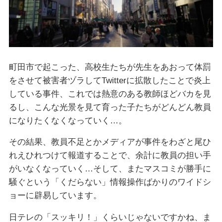
町田市で起こった、高校生たちが先生をあおって体罰
をさせて被害者ヅラしてTwitterに拡散したことで炎上
している事件、これでは熱意のある教師ほどバカを見
るし、こんな光景を見て育った子たちがどんどん教員
になりたくなくなっていく…。
その結果、教員不足とかメディアが事件をわざと尾ひ
れえひれつけて報道することで、余計に教員の担い手
がいなくなっていく…そして、またマスコミが勝手に
騒ぐという「くだらない」情報操作ばかりのワイドシ
ョーに辟易しています。
日テレの「スッキリ！」くらいじゃないですかね、ま