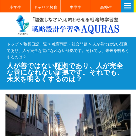
小学生
キャリア教育
中学生
高校生
トップ
>
塾長日記一覧
>
教育問題・社会問題
>
人が善ではない証拠
であり、人が完全な善になれない証拠です。それでも、未来を明るく
するのは？
人が善ではない証拠であり、人が完全
な善になれない証拠です。それでも、
未来を明るくするのは？