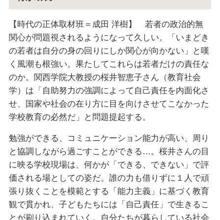
【時代の正体取材班＝成田 洋樹】 若者の政治的無
関心が問題視されるようになって久しい。「いまどき
の若者は自分の身の回りにしか関心が向かない」と嘆
く風潮も根強い。果たしてこれらは若者だけの責任な
のか。関西学院大教授の桜井智恵子さん（教育社会
学）は「自助努力の強調によって自己責任を内面化さ
せ、国家や社会の在り方に目を向けさせてこなかった
学校教育の必然だ」と問題提起する。
勉強ができる、コミュニケーション能力が高い、周り
と協調しながら過ごすことができる…。桜井さんの目
に映る学校現場は、何かが「できる、できない」で評
価される場としての姿だ。誰の力も借りずに１人で頑
張り抜くことを模範とする「能力主義」に基づく教育
観で貫かれ、子どもたちには「自己責任」で生きるこ
とが刷り込まれていく。自分たちが暮らしている社会