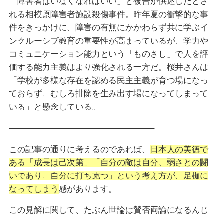
「障害者はいなくなればいい」と被告が供述したとさ
れる相模原障害者施設殺傷事件。昨年夏の衝撃的な事
件をきっかけに、障害の有無にかかわらず共に学ぶイ
ンクルーシブ教育の重要性が高まっているが、学力や
コミュニケーション能力という「ものさし」で人を評
価する能力主義はより強化される一方だ。桜井さんは
「学校が多様な存在を認める民主主義が育つ場になっ
ておらず、むしろ排除を生み出す場になってしまって
いる」と懸念している。
—————————————————–
この記事の通りに考えるのであれば、
日本人の美徳で
ある「成長は己次第」「自分の敵は自分、弱さとの闘
いであり、自分に打ち克つ」という考え方が、足枷に
なってしまう
感があります。
この見解に関して、たぶん世論は賛否両論になるんじ