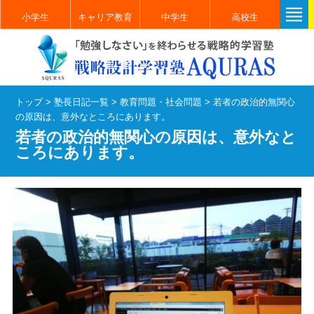
小学生
キャリア教育
中学生
高校生
トップ
>
塾長日記一覧
>
教育問題・社会問題
>
若者の政治的無関心
の原因は、意外なところにあります。
若者の政治的無関心の原因は、意外なと
ころにあります。