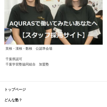
英検・漢検・数検 公認準会場
千葉県認可
千葉学習塾協同組合 加盟塾
トップページ
どんな塾？