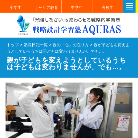
小学生
キャリア教育
中学生
高校生
トップ
>
塾長日記一覧
>
親の「心」の在り方
>
親が子どもを変えよ
うとしているうちは子どもは変わりませんが、でも…。
親が子どもを変えようとしているうち
は子どもは変わりませんが、でも…。