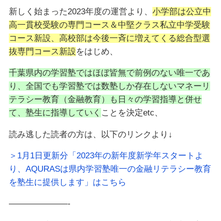
新しく始まった2023年度の運営より、
小学部は公立中
高一貫校受験の専門コース＆中堅クラス私立中学受験
コース新設、高校部は今後一斉に増えてくる総合型選
抜専門コース新設
をはじめ、
千葉県内の学習塾ではほぼ皆無で前例のない唯一であ
り、全国でも学習塾では数塾しか存在しないマネーリ
テラシー教育（金融教育）も日々の学習指導と併せ
て、塾生に指導していく
ことを決定etc、
読み逃した読者の方は、以下のリンクより↓
＞1月1日更新分「2023年の新年度新学年スタートよ
り、AQURASは県内学習塾唯一の金融リテラシー教育
を塾生に提供します」はこちら
———————-