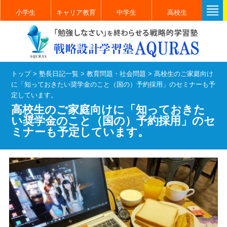
小学生
キャリア教育
中学生
高校生
トップ
>
塾長日記一覧
>
教育問題・社会問題
>
高校生のご家庭向け
に「知っておきたい奨学金のこと（国の）予約採用」のセミナーも予
定しています。
高校生のご家庭向けに「知っておきた
い奨学金のこと（国の）予約採用」のセ
ミナーも予定しています。