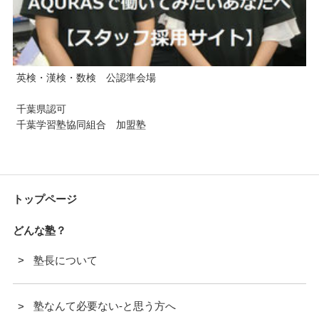
英検・漢検・数検 公認準会場
千葉県認可
千葉学習塾協同組合 加盟塾
トップページ
どんな塾？
塾長について
塾なんて必要ない-と思う方へ