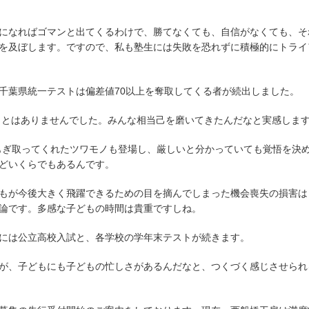
になればゴマンと出てくるわけで、勝てなくても、自信がなくても、そ
を及ぼします。ですので、私も塾生には失敗を恐れずに積極的にトライ
千葉県統一テストは偏差値70以上を奪取してくる者が続出しました。
ることはありませんでした。みんな相当己を磨いてきたんだなと実感しま
もぎ取ってくれたツワモノも登場し、厳しいと分かっていても覚悟を決
どいくらでもあるんです。
もが今後大きく飛躍できるための目を摘んでしまった機会喪失の損害は
論です。多感な子どもの時間は貴重ですしね。
には公立高校入試と、各学校の学年末テストが続きます。
が、子どもにも子どもの忙しさがあるんだなと、つくづく感じさせられ