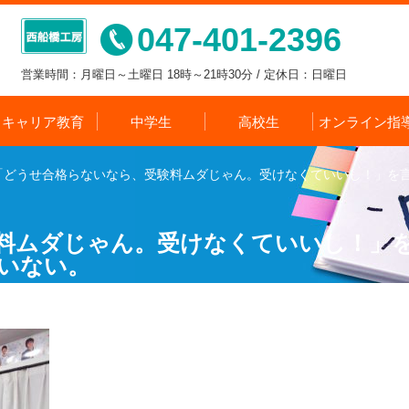
047-401-2396
営業時間：月曜日～土曜日 18時～21時30分 / 定休日：日曜日
キャリア教育
中学生
高校生
オンライン指
「どうせ合格らないなら、受験料ムダじゃん。受けなくていいし！」を
料ムダじゃん。受けなくていいし！」
いない。