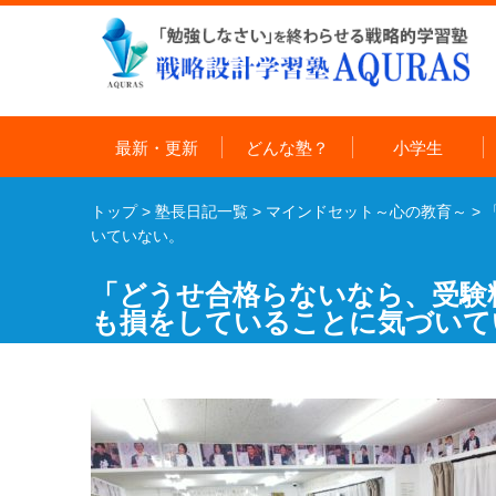
最新・更新
どんな塾？
小学生
トップ
>
塾長日記一覧
>
マインドセット～心の教育～
>
いていない。
「どうせ合格らないなら、受験
も損をしていることに気づいて