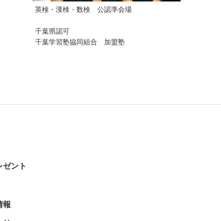
英検・漢検・数検 公認準会場
千葉県認可
千葉学習塾協同組合 加盟塾
レゼント
情報