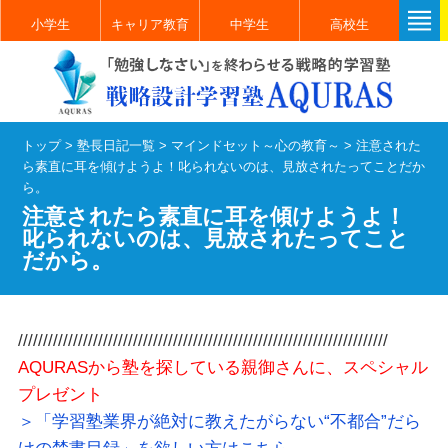
小学生
キャリア教育
中学生
高校生
トップ
>
塾長日記一覧
>
マインドセット～心の教育～
>
注意された
ら素直に耳を傾けようよ！叱られないのは、見放されたってことだか
ら。
注意されたら素直に耳を傾けようよ！
叱られないのは、見放されたってこと
だから。
//////////////////////////////////////////////////////////////////////////
AQURASから塾を探している親御さんに、スペシャル
プレゼント
＞「学習塾業界が絶対に教えたがらない“不都合”だら