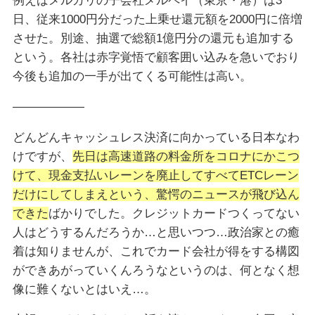
例えばメルカリの子会社メルペイ（東京・港）は3
日、従来1000円分だった上乗せ還元額を2000円に倍増
させた。別途、抽選で総額1億円分の還元も追加する
という。各社は赤字覚悟で顧客囲い込みを急いでおり
今後も追加の一手が出てくる可能性は高い。
——————
どんどんキャッシュレス決済に向かっている日本なわ
けですが、
先日は高速道路の料金所をコロナにかこつ
けて、現金支払いレーンを廃止してすべてETCレーン
だけにしてしまえという、驚愕のニュースが飛び込ん
できた
ばかりでした。クレジットカードつくってない
人はどうするんだろうか…と思いつつ…政治家との癒
着は知りませんが、これでカード会社が得をする構図
ができあがっていくんろうなというのは、何となく想
像に難くないとはいえ…。