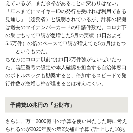
えているが、まだ余裕があることに変わりはない。
「年末までにマイキーIDの発行を受ければ利用できる
見通し」（総務省）と説明されているが、計算の根拠
は過去のマイナンバーカードの申請件数だ。コロナ下
の巣ごもりで申請が急増した5月の実績（1日およそ
5.5万件）の倍のペースで申請が増えても5カ月はもつ
――というものだ。
ちなみにコロナ以前では1日2万件強がせいぜいだっ
た。暗証番号の設定や本人確認を担当する自治体窓口
のボトルネックも勘案すると、倍加するスピードで発
行件数が急増し枠が埋まるとは考えにくい。
予備費10兆円の「お財布」
さらに、万一2000億円の予算を使い果たした時に考え
られるのが2020年度の第2次補正予算で計上した10兆