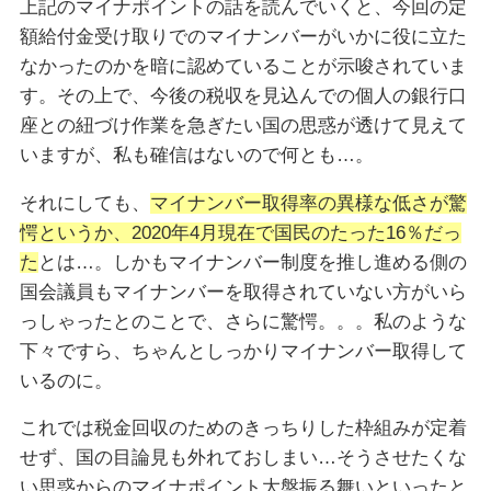
上記のマイナポイントの話を読んでいくと、今回の定
額給付金受け取りでのマイナンバーがいかに役に立た
なかったのかを暗に認めていることが示唆されていま
す。その上で、今後の税収を見込んでの個人の銀行口
座との紐づけ作業を急ぎたい国の思惑が透けて見えて
いますが、私も確信はないので何とも…。
それにしても、
マイナンバー取得率の異様な低さが驚
愕というか、2020年4月現在で国民のたった16％だっ
た
とは…。しかもマイナンバー制度を推し進める側の
国会議員もマイナンバーを取得されていない方がいら
っしゃったとのことで、さらに驚愕。。。私のような
下々ですら、ちゃんとしっかりマイナンバー取得して
いるのに。
これでは税金回収のためのきっちりした枠組みが定着
せず、国の目論見も外れておしまい…そうさせたくな
い思惑からのマイナポイント大盤振る舞いといったと