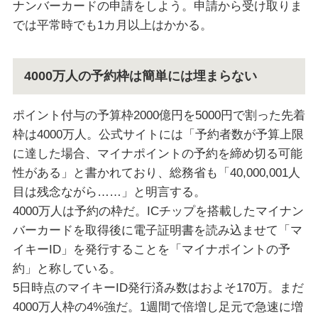
ナンバーカードの申請をしよう。申請から受け取りま
では平常時でも1カ月以上はかかる。
4000万人の予約枠は簡単には埋まらない
ポイント付与の予算枠2000億円を5000円で割った先着
枠は4000万人。公式サイトには「予約者数が予算上限
に達した場合、マイナポイントの予約を締め切る可能
性がある」と書かれており、総務省も「40,000,001人
目は残念ながら……」と明言する。
4000万人は予約の枠だ。ICチップを搭載したマイナン
バーカードを取得後に電子証明書を読み込ませて「マ
イキーID」を発行することを「マイナポイントの予
約」と称している。
5日時点のマイキーID発行済み数はおよそ170万。まだ
4000万人枠の4%強だ。1週間で倍増し足元で急速に増