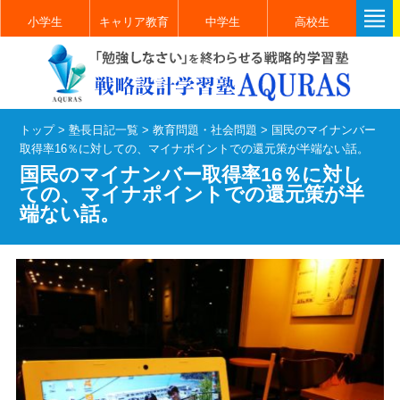
小学生
キャリア教育
中学生
高校生
トップ
>
塾長日記一覧
>
教育問題・社会問題
>
国民のマイナンバー
取得率16％に対しての、マイナポイントでの還元策が半端ない話。
国民のマイナンバー取得率16％に対し
ての、マイナポイントでの還元策が半
端ない話。