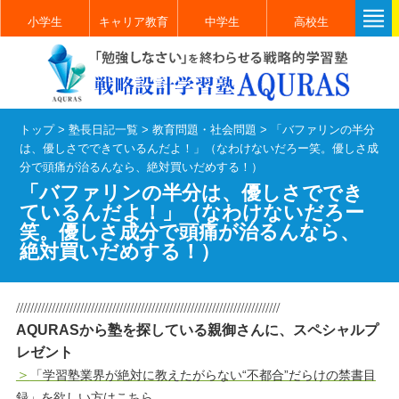
小学生
キャリア教育
中学生
高校生
トップ
>
塾長日記一覧
>
教育問題・社会問題
>
「バファリンの半分
は、優しさでできているんだよ！」（なわけないだろー笑。優しさ成
分で頭痛が治るんなら、絶対買いだめする！）
「バファリンの半分は、優しさででき
ているんだよ！」（なわけないだろー
笑。優しさ成分で頭痛が治るんなら、
絶対買いだめする！）
//////////////////////////////////////////////////////////////////////////
AQURASから塾を探している親御さんに、スペシャルプ
レゼント
＞
「学習塾業界が絶対に教えたがらない“不都合”だらけの禁書目
録」を欲しい方はこちら