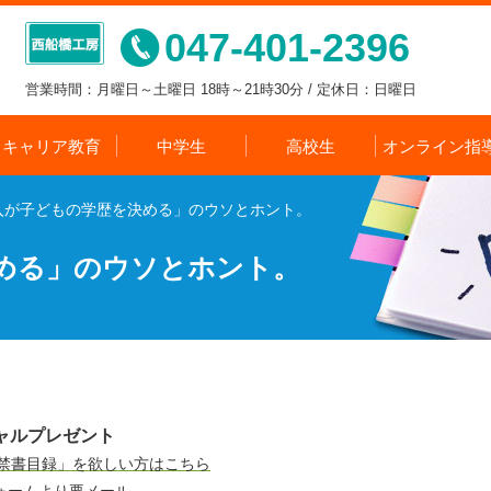
047-401-2396
営業時間：月曜日～土曜日 18時～21時30分 / 定休日：日曜日
キャリア教育
中学生
高校生
オンライン指
入が子どもの学歴を決める」のウソとホント。
める」のウソとホント。
ャルプレゼント
の禁書目録」を欲しい方はこちら