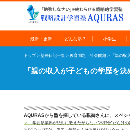
最新・更新
どんな塾？
小学生
トップ
>
塾長日記一覧
>
教育問題・社会問題
>
「親の収
「親の収入が子どもの学歴を決
//////////////////////////////////////////////////////////////////////////
AQURASから塾を探している親御さんに、スペシ
＞
「学習塾業界が絶対に教えたがらない“不都合”だらけ