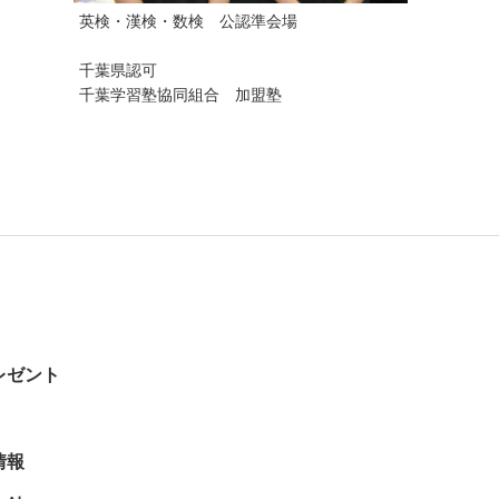
英検・漢検・数検 公認準会場
千葉県認可
千葉学習塾協同組合 加盟塾
レゼント
情報