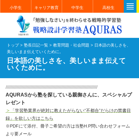
小学生
キャリア教育
中学生
高校生
トップ
>
塾長日記一覧
>
教育問題・社会問題
>
日本語の美しさを、
美しいまま伝えていくために。
日本語の美しさを、美しいまま伝えて
いくために。
//////////////////////////////////////////////////////////////////////////
AQURASから塾を探している親御さんに、スペシャルプ
レゼント
＞
「学習塾業界が絶対に教えたがらない“不都合”だらけの禁書目
録」を欲しい方はこちら
※PDFにて添付、冊子ご希望の方は当塾H.P問い合わせフォーム
より要メール