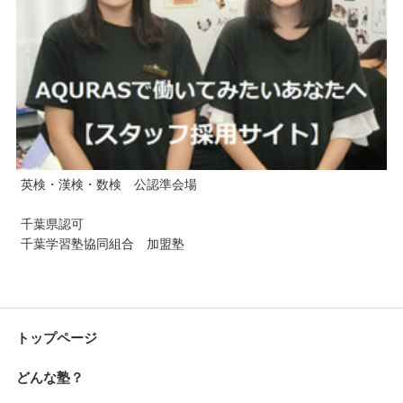
英検・漢検・数検 公認準会場
千葉県認可
千葉学習塾協同組合 加盟塾
トップページ
どんな塾？