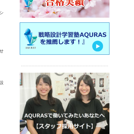
シ
せ
設