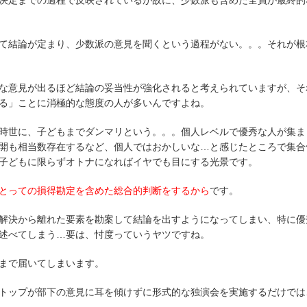
決定までの過程で反映されているが故に、少数派も含めた全員が最終的
て結論が定まり、少数派の意見を聞くという過程がない。。。それが根
な意見が出るほど結論の妥当性が強化されると考えられていますが、そ
る」ことに消極的な態度の人が多いんですよね。
時世に、子どもまでダンマリという。。。個人レベルで優秀な人が集ま
開も相当数存在するなど、個人ではおかしいな…と感じたところで集合
子どもに限らずオトナになればイヤでも目にする光景です。
とっての損得勘定を含めた総合的判断をするから
です。
解決から離れた要素を勘案して結論を出すようになってしまい、特に優
述べてしまう…要は、忖度っていうヤツですね。
まで届いてしまいます。
トップが部下の意見に耳を傾けずに形式的な独演会を実施するだけでは