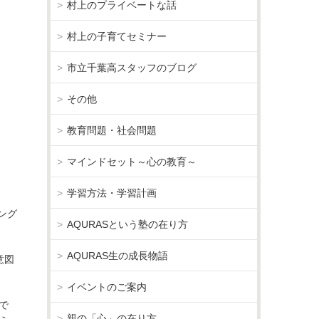
村上のプライベートな話
村上の子育てセミナー
市立千葉高スタッフのブログ
その他
教育問題・社会問題
マインドセット～心の教育～
学習方法・学習計画
ング
AQURASという塾の在り方
AQURAS生の成長物語
意図
イベントのご案内
で
親の「心」の在り方