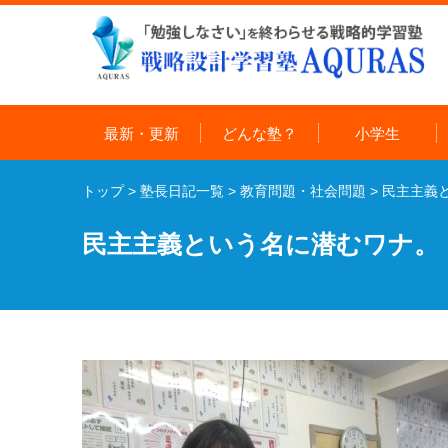
最新・更新
どんな塾？
小学生
トップ
>
塾長日記一覧
>
教育問題・社会問題
>
民主主義
民主主義という名に潜むワナ。