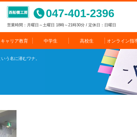
047-401-2396
営業時間：月曜日～土曜日 18時～21時30分 / 定休日：日曜日
キャリア教育
中学生
高校生
オンライン指
という名に潜むワナ。