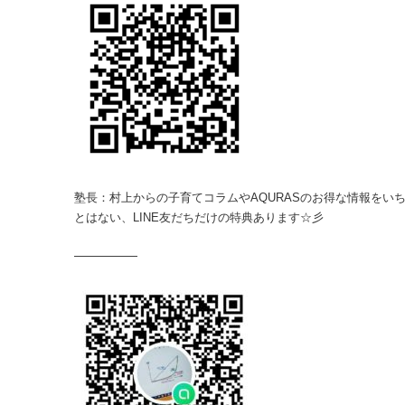
塾長：村上からの子育てコラムやAQURASのお得な情報をいち
とはない、LINE友だちだけの特典あります☆彡
—————