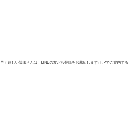
早く欲しい親御さんは、LINEの友だち登録をお薦めします↑H.Pでご案内す