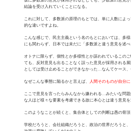
仮に多数派の意見が採用されるとしても、少数派の意見が
結論を受け入れていくことになる。
これに対して、多数派の原理のもとでは、単に人数によっ
的な違いですよね。
こんな感じで、民主主義という名のもとにおいては、多様
にも関わらず、日本では未だに「多数派と違う意見を述べ
オトナに限らず、個性とか多様性とか謳われているこのご
ても、反対意見も出ることなく誤った意見が採用される展
としては受け止めることができなかった…なんてケース、
なぜこんな事態に陥るかと言えば、
人間そのものが自分に
ここで意見を言ったらみんなから嫌われる…みたいな問題
な人ほど様々な要素を考慮できる故に本心とは違う意見を
このようなことが続くと、集合体としての判断は愚の骨頂
学校だろうと、会社組織だろうと、政治の世界だろうと、