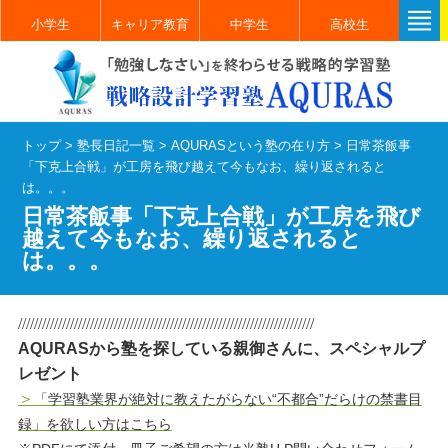
小学生
キャリア教育
中学生
高校生
トップ
>
塾長日記一覧
>
AQURASという塾の在り方
>
日常茶飯事
「下克上合戦」が工房を飛び越えて今もなお、繰り返されると
は。。。
日常茶飯事「下克上合戦」が工房を飛び
越えて今もなお、繰り返されると
は。。。
//////////////////////////////////////////////////////////////////////////
AQURASから塾を探している親御さんに、スペシャルプ
レゼント
＞
「学習塾業界が絶対に教えたがらない“不都合”だらけの禁書目
録」を欲しい方はこちら