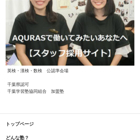
英検・漢検・数検 公認準会場
千葉県認可
千葉学習塾協同組合 加盟塾
トップページ
どんな塾？