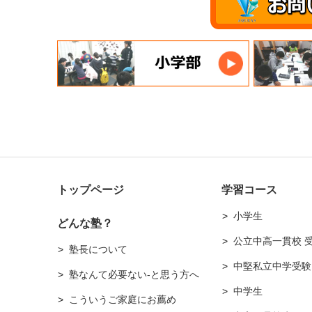
トップページ
学習コース
小学生
どんな塾？
公立中高一貫校 
塾長について
中堅私立中学受験
塾なんて必要ない-と思う方へ
中学生
こういうご家庭にお薦め