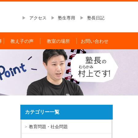
アクセス
塾生専用
塾長日記
導
教え子の声
教室の場所
お問い合わせ
。
く。
カテゴリー一覧
教育問題・社会問題