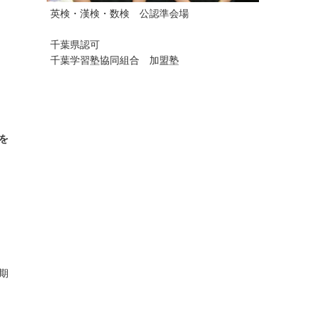
英検・漢検・数検 公認準会場
千葉県認可
千葉学習塾協同組合 加盟塾
を
期