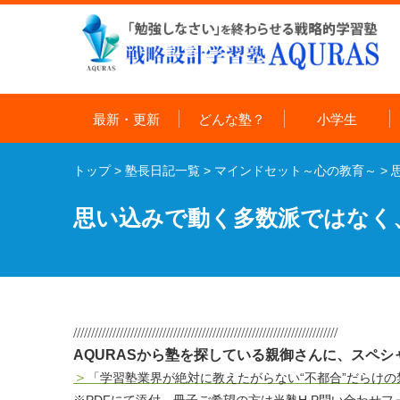
最新・更新
どんな塾？
小学生
トップ
>
塾長日記一覧
>
マインドセット～心の教育～
>
思い込みで動く多数派ではなく
//////////////////////////////////////////////////////////////////////////
AQURASから塾を探している親御さんに、スペシ
＞
「学習塾業界が絶対に教えたがらない“不都合”だらけ