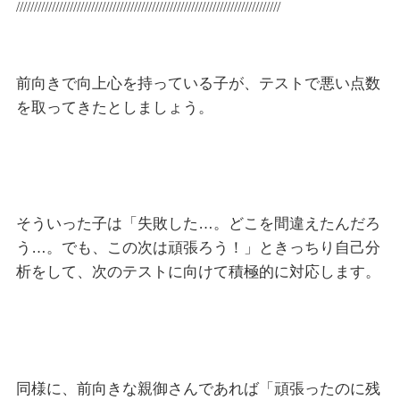
//////////////////////////////////////////////////////////////////////////
前向きで向上心を持っている子が、テストで悪い点数
を取ってきたとしましょう。
そういった子は「失敗した…。どこを間違えたんだろ
う…。でも、この次は頑張ろう！」ときっちり自己分
析をして、次のテストに向けて積極的に対応します。
同様に、前向きな親御さんであれば「頑張ったのに残