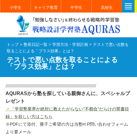
小学生
キャリア教育
中学生
高校生
トップ
>
塾長日記一覧
>
学習方法・学習計画
>
テストで悪い点数を
取ることによる「プラス効果」とは？
テストで悪い点数を取ることによる
「プラス効果」とは？
//////////////////////////////////////////////////////////////////////////
AQURASから塾を探している親御さんに、スペシャルプ
レゼント
＞
「学習塾業界が絶対に教えたがらない“不都合”だらけの禁書目
録」を欲しい方はこちら
※PDFにて添付、冊子ご希望の方は当塾H.P問い合わせフォーム
より要メール