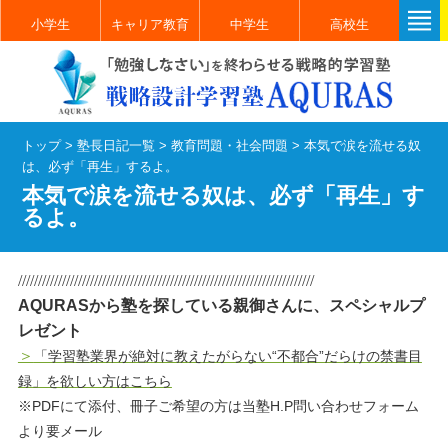
小学生
キャリア教育
中学生
高校生
トップ
>
塾長日記一覧
>
教育問題・社会問題
>
本気で涙を流せる奴
は、必ず「再生」するよ。
本気で涙を流せる奴は、必ず「再生」す
るよ。
//////////////////////////////////////////////////////////////////////////
AQURASから塾を探している親御さんに、スペシャルプ
レゼント
＞
「学習塾業界が絶対に教えたがらない“不都合”だらけの禁書目
録」を欲しい方はこちら
※PDFにて添付、冊子ご希望の方は当塾H.P問い合わせフォーム
より要メール