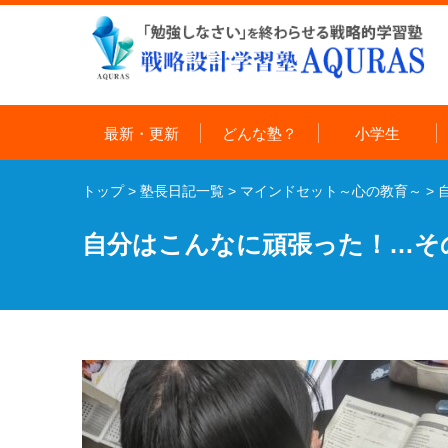
最新・更新
どんな塾？
小学生
トップ
>
塾長日記一覧
>
マインドセット～心の教育～
>
自分はこんなに頑張った！…そ