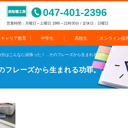
047-401-2396
営業時間：月曜日～土曜日 18時～21時30分 / 定休日：日曜日
キャリア教育
中学生
高校生
オンライン指
自分はこんなに頑張った！…そのフレーズから生まれる功罪。
のフレーズから生まれる功罪。