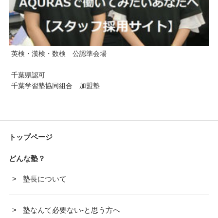
英検・漢検・数検 公認準会場
千葉県認可
千葉学習塾協同組合 加盟塾
トップページ
どんな塾？
塾長について
塾なんて必要ない-と思う方へ