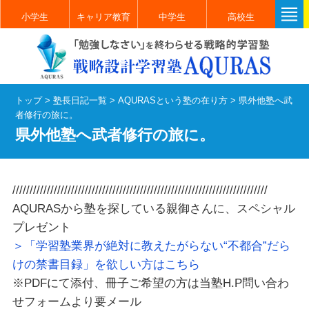
小学生
キャリア教育
中学生
高校生
トップ
>
塾長日記一覧
>
AQURASという塾の在り方
>
県外他塾へ武
者修行の旅に。
県外他塾へ武者修行の旅に。
//////////////////////////////////////////////////////////////////////////
AQURASから塾を探している親御さんに、スペシャル
プレゼント
＞「学習塾業界が絶対に教えたがらない“不都合”だら
けの禁書目録」を欲しい方はこちら
※PDFにて添付、冊子ご希望の方は当塾H.P問い合わ
せフォームより要メール