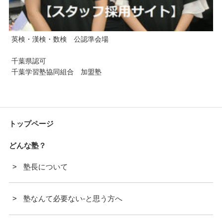
英検・漢検・数検 公認準会場
千葉県認可
千葉学習塾協同組合 加盟塾
トップページ
どんな塾？
塾長について
塾なんて必要ない-と思う方へ