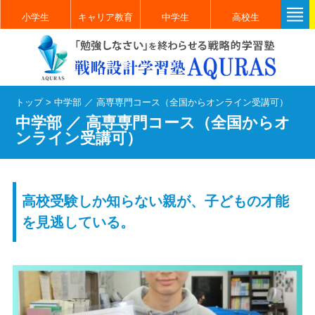
小学生
キャリア教育
中学生
高校生
トップ
>
中学部 ／ 高専専門コース（全国からオンライン受講可）
中学部 ／ 高専専門コース（全国からオ
ンライン受講可）
高校受験しか知らない親が、子どもの才能
を見逃している。