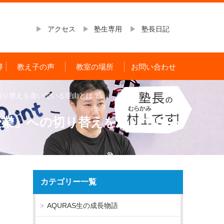
アクセス
塾生専用
塾長日記
導
教え子の声
教室の場所
お問い合わせ
切り替えを急いでいる理由とは？
授業」への切り替えを急いでいる
カテゴリー一覧
AQURAS生の成長物語