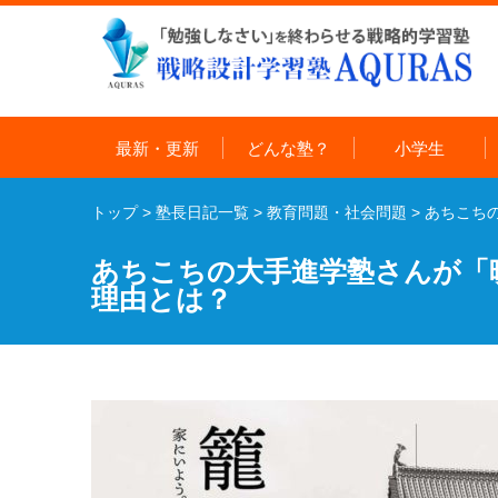
最新・更新
どんな塾？
小学生
トップ
>
塾長日記一覧
>
教育問題・社会問題
>
あちこち
あちこちの大手進学塾さんが「
理由とは？