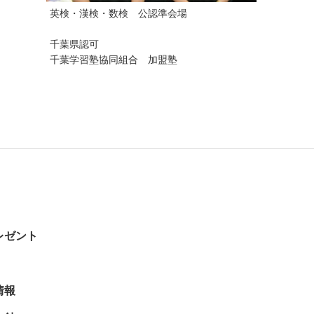
英検・漢検・数検 公認準会場
千葉県認可
千葉学習塾協同組合 加盟塾
レゼント
情報