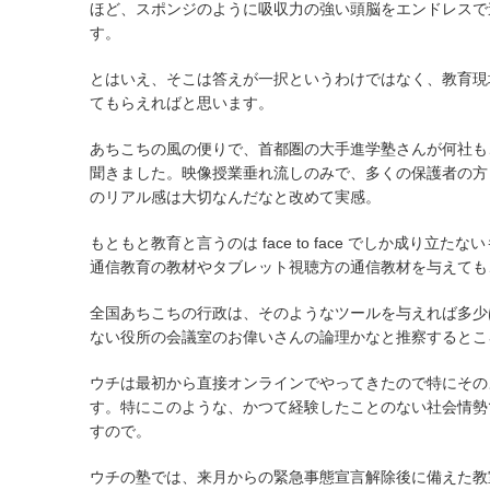
ほど、スポンジのように吸収力の強い頭脳をエンドレスで
す。
とはいえ、そこは答えが一択というわけではなく、教育現
てもらえればと思います。
あちこちの風の便りで、首都圏の大手進学塾さんが何社も
聞きました。映像授業垂れ流しのみで、多くの保護者の方
のリアル感は大切なんだなと改めて実感。
もともと教育と言うのは face to face でしか成り立
通信教育の教材やタブレット視聴方の通信教材を与えても
全国あちこちの行政は、そのようなツールを与えれば多少
ない役所の会議室のお偉いさんの論理かなと推察するとこ
ウチは最初から直接オンラインでやってきたので特にその
す。特にこのような、かつて経験したことのない社会情勢
すので。
ウチの塾では、来月からの緊急事態宣言解除後に備えた教