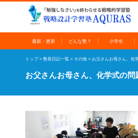
最新・更新
どんな塾？
小学生
トップ
>
塾長日記一覧
>
その他
>
お父さんお母さん、化学
お父さんお母さん、化学式の問