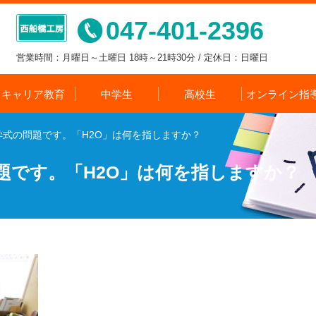
047-401-2396
営業時間：月曜日～土曜日 18時～21時30分 / 定休日：日曜日
キャリア教育
中学生
高校生
オンライン指
式の問題です。「H2O」は何を指しますか？
題です。「H2O」は何を指しますか？