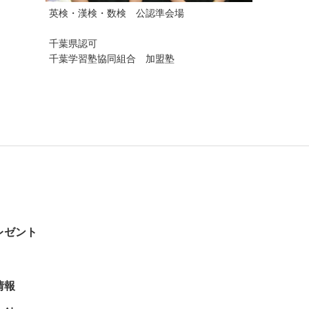
英検・漢検・数検 公認準会場
千葉県認可
千葉学習塾協同組合 加盟塾
レゼント
情報