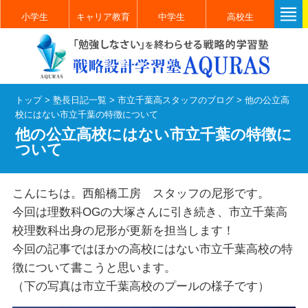
小学生
キャリア教育
中学生
高校生
トップ
>
塾長日記一覧
>
市立千葉高スタッフのブログ
>
他の公立高
校にはない市立千葉の特徴について
他の公立高校にはない市立千葉の特徴に
ついて
こんにちは。西船橋工房 スタッフの尼形です。
今回は理数科OGの大塚さんに引き続き、市立千葉高
校理数科出身の尼形が更新を担当します！
今回の記事ではほかの高校にはない市立千葉高校の特
徴について書こうと思います。
（下の写真は市立千葉高校のプールの様子です）