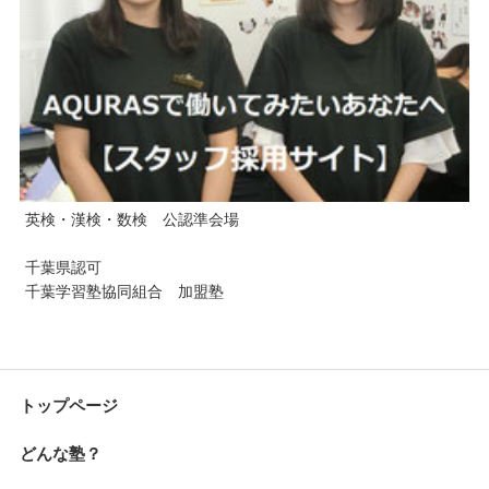
英検・漢検・数検 公認準会場
千葉県認可
千葉学習塾協同組合 加盟塾
トップページ
どんな塾？