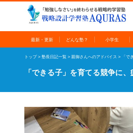
最新・更新
どんな塾？
小学生
トップ
>
塾長日記一覧
>
親御さんへのアドバイス
>
「で
「できる子」を育てる競争に、