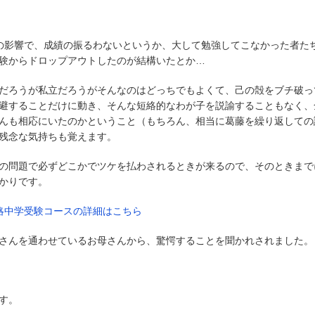
の影響で、成績の振るわないというか、大して勉強してこなかった者た
験からドロップアウトしたのが結構いたとか…
だろうが私立だろうがそんなのはどっちでもよくて、己の殻をブチ破っ
避することだけに動き、そんな短絡的なわが子を説諭することもなく、
んも相応にいたのかということ（もちろん、相当に葛藤を繰り返しての
残念な気持ちも覚えます。
の問題で必ずどこかでツケを払わされるときが来るので、そのときまで
かりです。
略中学受験コースの詳細はこちら
さんを通わせているお母さんから、驚愕することを聞かれされました。
す。