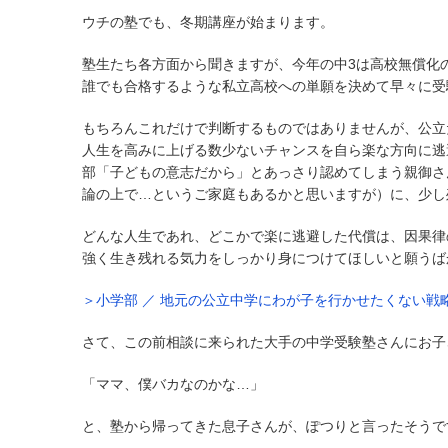
ウチの塾でも、冬期講座が始まります。
塾生たち各方面から聞きますが、今年の中3は高校無償化
誰でも合格するような私立高校への単願を決めて早々に受
もちろんこれだけで判断するものではありませんが、公立
人生を高みに上げる数少ないチャンスを自ら楽な方向に逃
部「子どもの意志だから」とあっさり認めてしまう親御さ
論の上で…というご家庭もあるかと思いますが）に、少し
どんな人生であれ、どこかで楽に逃避した代償は、因果律
強く生き残れる気力をしっかり身につけてほしいと願うば
＞小学部 ／ 地元の公立中学にわが子を行かせたくない戦
さて、この前相談に来られた大手の中学受験塾さんにお子
「ママ、僕バカなのかな…」
と、塾から帰ってきた息子さんが、ぽつりと言ったそうで