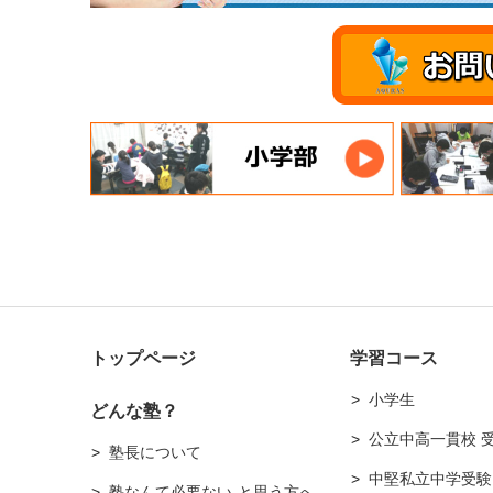
トップページ
学習コース
小学生
どんな塾？
公立中高一貫校 
塾長について
中堅私立中学受験
塾なんて必要ない-と思う方へ