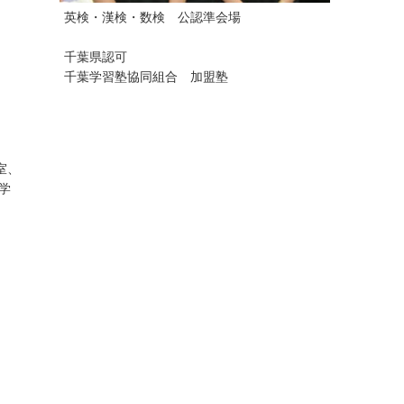
英検・漢検・数検 公認準会場
千葉県認可
千葉学習塾協同組合 加盟塾
室、
学