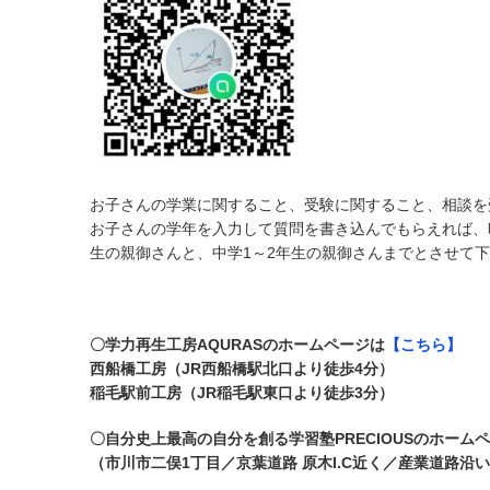
お子さんの学業に関すること、受験に関すること、相談を受
お子さんの学年を入力して質問を書き込んでもらえれば、
生の親御さんと、中学1～2年生の親御さんまでとさせて
〇学力再生工房AQURASのホームページは
【こちら】
西船橋工房（JR西船橋駅北口より徒歩4分）
稲毛駅前工房（JR稲毛駅東口より徒歩3分）
〇自分史上最高の自分を創る学習塾PRECIOUSのホーム
（市川市二俣1丁目／京葉道路 原木I.C近く／産業道路沿