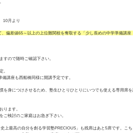
。
、10月より
て、偏差値65～以上の上位難関校を奪取する「少し長めの中学準備講座
ますので随時ご確認下さい。
定。
学準備講座も西船橋同様に開講予定です。
慣を身につけさせるため、塾生ひとりひとりにいつでも使える専用席を
おります。
をご検討のご家庭はお急ぎ下さい。
自分史上最高の自分を創る学習塾PRECIOUS」も残席はあと5席です。こち