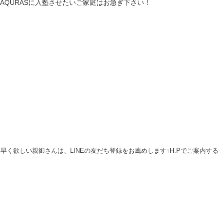
AQURASに入塾させたいご家庭はお急ぎ下さい！
早く欲しい親御さんは、LINEの友だち登録をお薦めします↑H.Pでご案内す