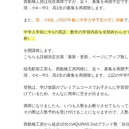
西船橋工房は現在満席ですが、近々、募集を再開予定です
現．小4～中2、高1生の募集を再開致します。
また、
現．小6生（2022年春に中学入学予定の子）対象
で
中学入学前に中1の英語・数学の学習内容を全部終わらせ
称）」
を開講致します。
こちらも詳細決定次第「最新・更新」ページにアップ致し
稲毛駅前工房も、西船橋工房同様に、近々、募集を再開予
現．小4～中2、高1生の募集を再開致します。上記の中
登熟は、学び放題のプレミアムコースでお子さんに学習習
けているため、そんなに簡単に空きが出ません。
満席になりましたら、いつも入塾をお断りさせてもらって
その際は入塾予約を受け付けることになりますので、入塾
西船橋工房から徒歩10分のAQURAS 2ndブランド塾「