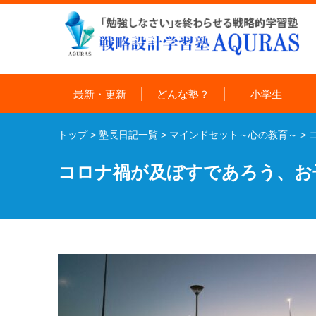
最新・更新
どんな塾？
小学生
トップ
>
塾長日記一覧
>
マインドセット～心の教育～
>
コロナ禍が及ぼすであろう、お