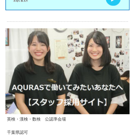
英検・漢検・数検 公認準会場
千葉県認可