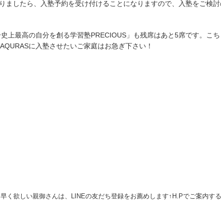
りましたら、入塾予約を受け付けることになりますので、入塾をご検討
自分史上最高の自分を創る学習塾PRECIOUS」も残席はあと5席です。こち
AQURASに入塾させたいご家庭はお急ぎ下さい！
早く欲しい親御さんは、LINEの友だち登録をお薦めします↑H.Pでご案内す