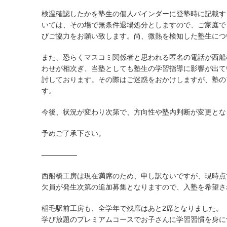
検温確認したかを塾生の個人バインダーに登塾時に記載する
いては、その場で無条件退場処分としますので、ご家庭で
びご協力をお願い致します。尚、微熱を検知した塾生につ
また、恐らくマスコミ関係者と思われる匿名の電話が西船
わせが相次ぎ、当塾としても塾生の学習指導に影響が出て
討しております。その際はご迷惑をおかけしますが、塾の
す。
今後、状況が変わり次第で、方向性や塾内判断が変更とな
予めご了承下さい。
—————
西船橋工房は現在満席のため、申し訳ないですが、現時点
欠員が発生次第の追加募集となりますので、入塾を希望さ
稲毛駅前工房も、全学年で残席はあと2席となりました。
学び放題のプレミアムコースでお子さんに学習習慣を身に