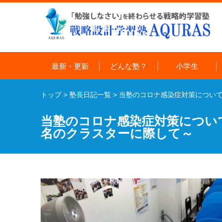
最新・更新
どんな塾？
小学生
トップ
>
塾長日記一覧
>
当塾のコロナ感染症対策について
当塾のコロナ感染症対策につい
名のクラスターに際して～