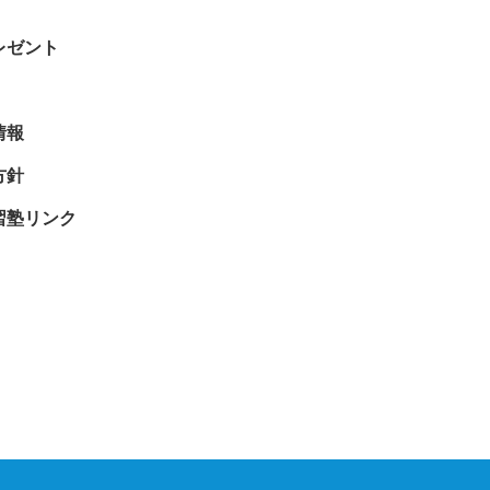
レゼント
情報
方針
習塾リンク