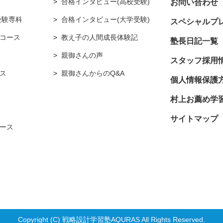
合格インタビュー(高校受験)
お問い合わせ
受験専科
合格インタビュー(大学受験)
スペシャルプ
コース
教え子の人間成長体験記
塾長日記一覧
親御さんの声
スタッフ採用
ス
親御さんからのQ&A
個人情報保護
村上お薦め学
サイトマップ
ース
Copyright (C) 戦略設計学習塾AQURAS All Rights Reserved.