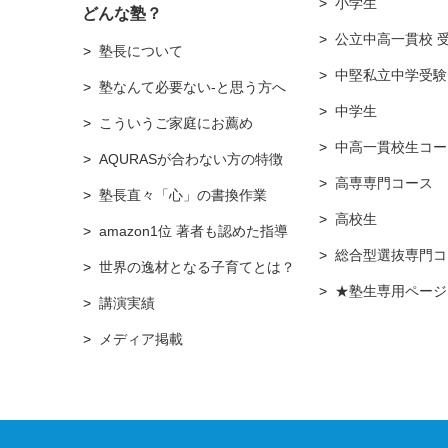
小学生
どんな塾？
公立中高一貫校 
塾長について
中堅私立中学受験
塾なんて必要ない-と思う方へ
中学生
こういうご家庭にお薦め
中高一貫校生コー
AQURASが合わない方の特徴
高専専門コース
塾長直々「心」の書換作業
高校生
amazon1位 著者も認めた指導
総合型選抜専門コ
世界の逸材となる子育てとは？
★塾生専用ページ
講演実績
メディア掲載